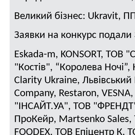
Великий бізнес:
Ukravit
, П
З
аявки на конкурс подали 3
Eskada-m, KONSORT, ТОВ "С
"Костів", “Королева Ночі”, 
Clarity Ukraine, Львівськ
Company, Restaron, VESNA, 
"ІНСАЙТ.УА", ТОВ "ФРЕНДТ
ПроКейр, Martsenko Sales
FOODEX, ТОВ Епіцентр К, Т