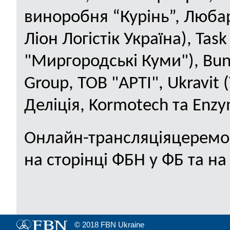
виноробня “Курінь”, Люба
Ліон Логістік Україна), Tas
"Миргородські Куми"), Bunn
Group, ТОВ "АРТІ", Ukravit
Деліція, Kormotech та Enz
О
нлайн-трансляці
я
церемо
на сторінці
ФБН у ФБ
та н
© 2018 FBN Ukraine