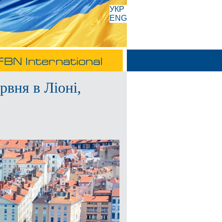
УКР
ENG
рвня в Ліоні,