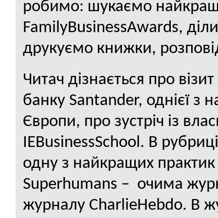
робимо: шукаємо найкращі 
Family
Business
Awards
, діл
друкуємо книжки, розпові
Читач дізнається про візит
банку
Santander
, однієї з
Європи, про зустріч із вл
IE
Business
School
. В рубриц
одну з найкращих практик 
Superhumans
– очима журн
журналу
Charlie
Hebdo
. В 